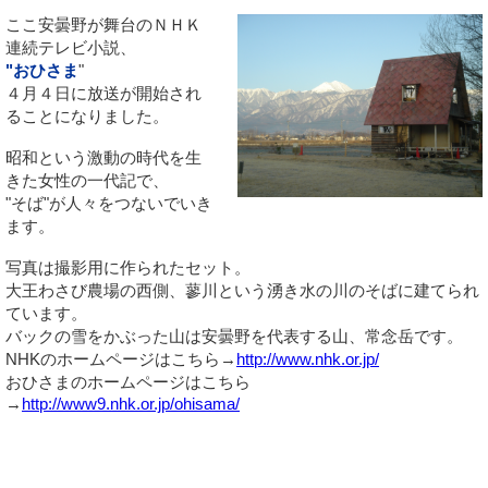
ここ安曇野が舞台のＮＨＫ
連続テレビ小説、
"おひさま
"
４月４日に放送が開始され
ることになりました。
昭和という激動の時代を生
きた女性の一代記で、
"そば"が人々をつないでいき
ます。
写真は撮影用に作られたセット。
大王わさび農場の西側、蓼川という湧き水の川のそばに建てられ
ています。
バックの雪をかぶった山は安曇野を代表する山、常念岳です。
NHKのホームページはこちら→
http://www.nhk.or.jp/
おひさまのホームページはこちら
→
http://www9.nhk.or.jp/ohisama/