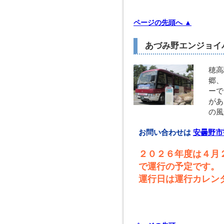
ページの先頭へ ▲
あづみ野エンジョイ
穂高
郷、
ーで
があ
の風
お問い合わせは
安曇野市
２０２６年度は４月
で運行の予定です。
運行日は運行カレン