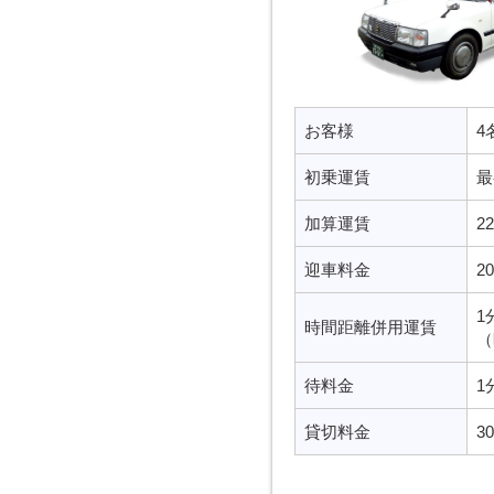
お客様
4
初乗運賃
最
加算運賃
2
迎車料金
2
1
時間距離併用運賃
（
待料金
1
貸切料金
3