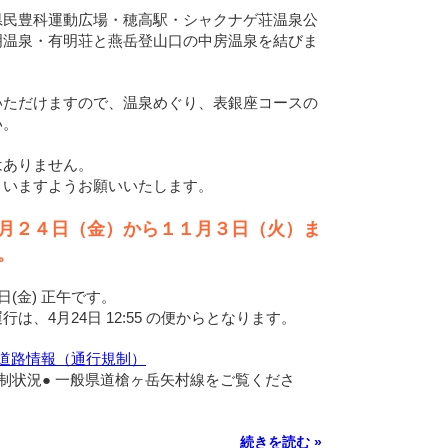
県民豊科運動広場・穂高駅・シャクナゲ荘温泉公
明温泉・有明荘と燕岳登山口の中房温泉を結びま
いただけますので、温泉めぐり、表銀座コースの
い。
はありません。
さいますようお願いいたします。
月２４日（金）から１１月３日（火）ま
。
日(金) 正午です。
は、4月24日 12:55 の便からとなります。
 道路情報（通行規制）
制状況● 一般県道槍ヶ岳矢村線をご覧くださ
続きを読む »