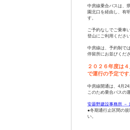
中房線乗合バスは、
園北口を経由し、有
す。
ご予約なしでご乗車
登山にご利用くださ
中房線は、予約制で
停留所にお並びくだ
２０２６年度は４
で運行の予定です
中房線開通は、4月24
このため乗合バスの運行
安曇野建設事務所 －
●冬期通行止区間の規
い。