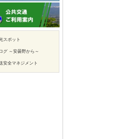
光スポット
ログ ～安曇野から～
送安全マネジメント