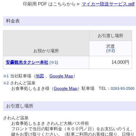
印刷用 PDF はこちらから »
マイカー陸送サービス.pdf
料金表
お引渡し場所
沢渡
(※2)
お預かり場所
14,000円
安曇観光タクシー本社
(※1)
当社駐車場（
地図
，
Google Map
）
※1
さわんど温泉
※2
お食事処しもまき様（
Google Map
）駐車場 TEL：
0263-93-2500
お引渡し場所
さわんど温泉
お食事処しもまき さわんど大橋バス停前
フロントで当日の駐車料金（８００円／日）をお支払いのうえ、
鍵をお受け取りください。（駐車ご利用のお客様に限り、日帰り