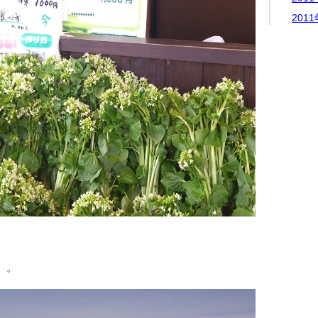
201
。。