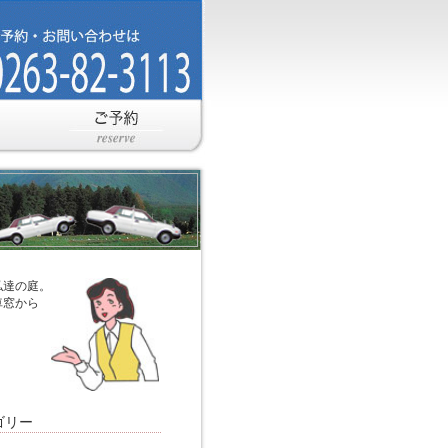
私達の庭。
車窓から
。
ゴリー