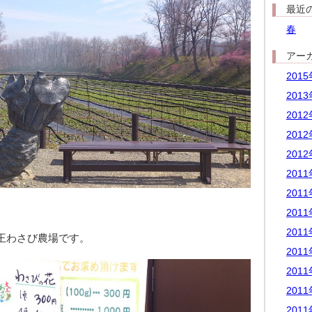
最近
春
アー
201
201
201
201
201
201
201
201
201
王わさび農場です。
201
201
201
201