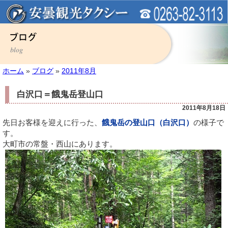
ホーム
»
ブログ
»
2011年8月
白沢口＝餓鬼岳登山口
2011年8月18日
先日お客様を迎えに行った、
餓鬼岳の登山口（白沢口）
の様子で
す。
大町市の常盤・西山にあります。