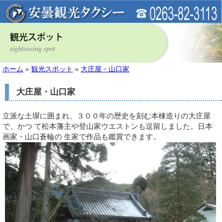
ホーム
»
観光スポット
»
大庄屋・山口家
大庄屋・山口家
立派な土塀に囲まれ、３００年の歴史を刻む本棟造りの大庄屋
で、かつ て松本藩主や登山家ウエストンも逗留しました。日本
画家・山口蒼輪の 生家で作品も鑑賞できます。