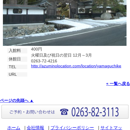
400円
入館料
火曜日及び祝日の翌日 12月～3月
休館日
0263-72-4216
http://azuminolocation.com/location/yamaguchike
TEL
URL
« 一覧へ戻る
ページの先頭へ ▲
ホーム
|
会社情報
|
プライバシーポリシー
|
サイトマッ