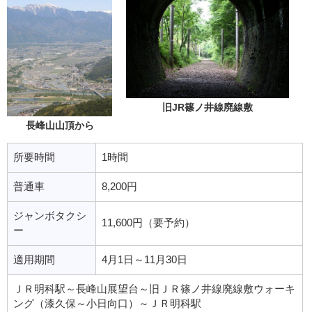
旧JR篠ノ井線廃線敷
長峰山山頂から
所要時間
1時間
普通車
8,200円
ジャンボタクシ
11,600円（要予約）
ー
適用期間
4月1日～11月30日
ＪＲ明科駅～長峰山展望台～旧ＪＲ篠ノ井線廃線敷ウォーキ
ング（漆久保～小日向口）～ＪＲ明科駅