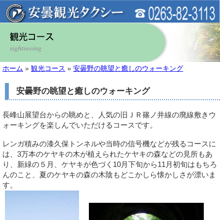
ホーム
»
観光コース
»
安曇野の眺望と癒しのウォーキング
安曇野の眺望と癒しのウォーキング
長峰山展望台からの眺めと、人気の旧ＪＲ篠ノ井線の廃線敷きウ
ォーキングを楽しんでいただけるコースです。
レンガ積みの漆久保トンネルや当時の信号機などが残るコースに
は、3万本のケヤキの木が植えられたケヤキの森などの見所もあ
り、新緑の５月、ケヤキが色づく10月下旬から11月初旬はもちろ
んのこと、夏のケヤキの森の木陰もどこかしら懐かしさが漂いま
す。